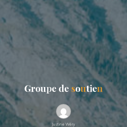
G
r
o
u
p
e
d
e
s
o
u
t
i
e
n
Justine Wéry