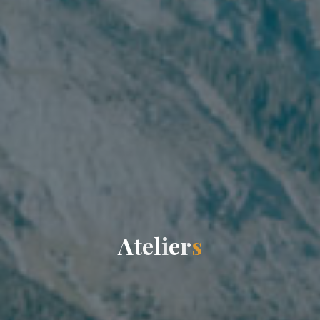
A
t
e
l
i
e
r
s