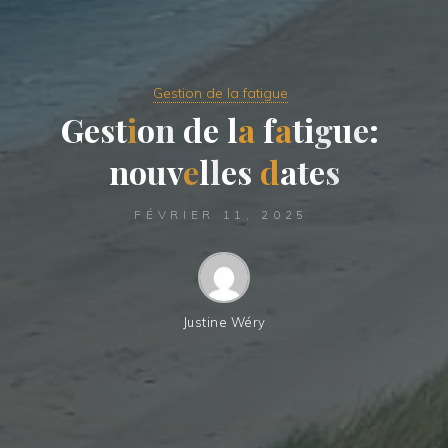
Gestion de la fatigue
G
e
s
t
i
o
n
d
e
l
a
f
a
t
i
g
u
e
:
n
o
u
v
e
l
l
e
s
d
a
t
e
s
FÉVRIER 11, 2025
Justine Wéry